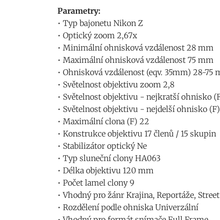
Parametry:
• Typ bajonetu Nikon Z
• Optický zoom 2,67x
• Minimální ohnisková vzdálenost 28 mm
• Maximální ohnisková vzdálenost 75 mm
• Ohnisková vzdálenost (eqv. 35mm) 28-75
• Světelnost objektivu zoom 2,8
• Světelnost objektivu - nejkratší ohnisko (F
• Světelnost objektivu - nejdelší ohnisko (F)
• Maximální clona (F) 22
• Konstrukce objektivu 17 členů / 15 skupin
• Stabilizátor optický Ne
• Typ sluneční clony HA063
• Délka objektivu 120 mm
• Počet lamel clony 9
• Vhodný pro žánr Krajina, Reportáže, Street 
• Rozdělení podle ohniska Univerzální
• Vhodný pro formát snímače Full Frame