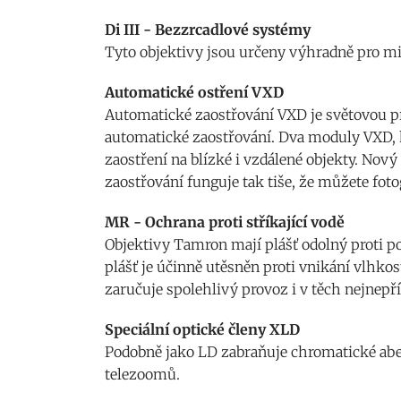
Di III - Bezzrcadlové systémy
Tyto objektivy jsou určeny výhradně pro mi
Automatické ostření VXD
Automatické zaostřování VXD je světovou pr
automatické zaostřování. Dva moduly VXD, k
zaostření na blízké i vzdálené objekty. Nov
zaostřování funguje tak tiše, že můžete foto
MR - Ochrana proti stříkající vodě
Objektivy Tamron mají plášť odolný proti po
plášť je účinně utěsněn proti vnikání vlhk
zaručuje spolehlivý provoz i v těch nejnep
Speciální optické členy XLD
Podobně jako LD zabraňuje chromatické abe
telezoomů.