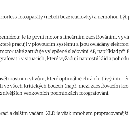
rrorless fotoaparáty (neboli bezzrcadlovky) a nemohou být 
emiérou: Je to první motor s lineárním zaostřováním, vyvi
teré pracují v plovoucím systému a jsou ovládány elektroni
ý motor také zaručuje vylepšené sledování AF, například při
grafovat i v situacích, které vyžadují naprostý klid a pohodu
větrnostním vlivům, které optimálně chrání citlivý interié
osti ve všech kritických bodech (např. mezi zaostřovacím 
říznivějších venkovních podmínkách fotografování.
raci a dalším vadám. XLD je však mnohem propracovanější 