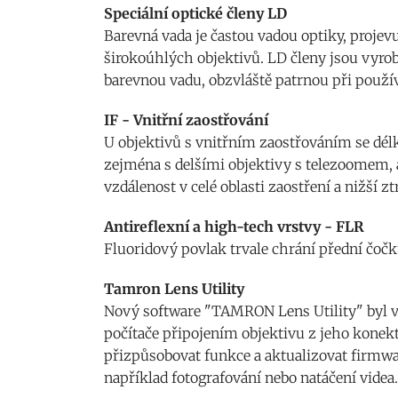
Speciální optické členy LD
Barevná vada je častou vadou optiky, projev
širokoúhlých objektivů. LD členy jsou vyro
barevnou vadu, obzvláště patrnou při použív
IF - Vnitřní zaostřování
U objektivů s vnitřním zaostřováním se délk
zejména s delšími objektivy s telezoomem, a 
vzdálenost v celé oblasti zaostření a nižší z
Antireflexní a high-tech vrstvy - FLR
Fluoridový povlak trvale chrání přední čočk
Tamron Lens Utility
Nový software "TAMRON Lens Utility" byl v
počítače připojením objektivu z jeho kone
přizpůsobovat funkce a aktualizovat firmwar
například fotografování nebo natáčení videa.