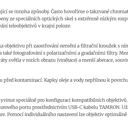
ující se mnoha způsoby. Často hovoříme o takzvané chromatic
beny ze speciálních optických skel s extrémně nízkým rozp
ání teleobjektivů v krajní poloze.
a objektivu při zaostřování nemění a filtrační kroužek s ní
také fotografování s polarizačními a gradačními filtry. Mez
tráty světla v rozích obrazu (vinětace) a menší aberace, souvi
u před kontaminací. Kapky oleje a vody nepřilnou k povrchu,
yvinut speciálně pro konfiguraci kompatibilních objektivů
ktorového portu prostřednictvím USB-C kabelu TAMRON. Už
e. Pomocí individuálního nastavení lze objektiv optimálně 