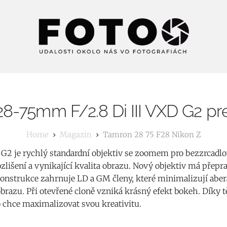
8-75mm F/2.8 Di III VXD G2 pr
Magazin
Tamron 28 75 F28 Nikon Z
 G2 je rychlý standardní objektiv se zoomem pro bezzrcadl
rozlišení a vynikající kvalita obrazu. Nový objektiv má přepr
nstrukce zahrnuje LD a GM členy, které minimalizují aber
obrazu. Při otevřené cloně vzniká krásný efekt bokeh. Díky
 chce maximalizovat svou kreativitu.